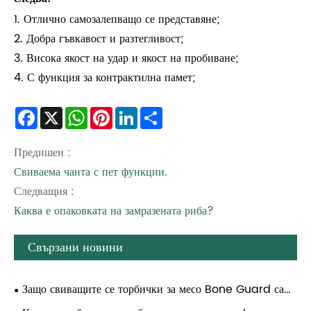
1. Отлично самозалепващо се представяне;
2. Добра гъвкавост и разтегливост;
3. Висока якост на удар и якост на пробиване;
4. С функция за контрактилна памет;
Facebook
X
WhatsApp
Pinterest
LinkedIn
Share
Предишен :
Свиваема чанта с пет функции.
Следващия :
Каква е опаковката на замразената риба?
Свързани новини
Защо свиващите се торбички за месо Bone Guard са
от съществено значение за защита на първокласни месни