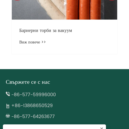
Бариерни торби за вакуум
Виж повече >>
Свържете се с нас
-86-577-59996000
+86-13868650529
-86-577-64263677
wzcjpack@gmail.com