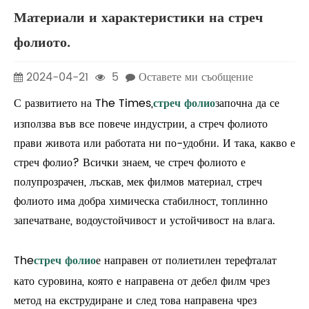
Материали и характеристики на стреч
фолиото.
2024-04-21
5
Оставете ми съобщение
С развитието на The Times,
стреч фолио
започна да се
използва във все повече индустрии, а стреч фолиото
прави живота или работата ни по-удобни. И така, какво е
стреч фолио? Всички знаем, че стреч фолиото е
полупрозрачен, лъскав, мек филмов материал, стреч
фолиото има добра химическа стабилност, топлинно
запечатване, водоустойчивост и устойчивост на влага.
The
стреч фолио
е направен от полиетилен терефталат
като суровина, която е направена от дебел филм чрез
метод на екструдиране и след това направена чрез