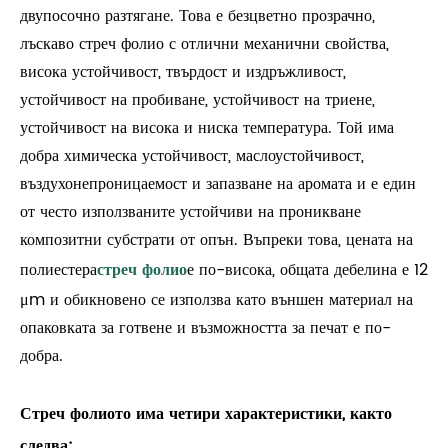
двупосочно разтягане. Това е безцветно прозрачно,
лъскаво стреч фолио с отлични механични свойства,
висока устойчивост, твърдост и издръжливост,
устойчивост на пробиване, устойчивост на триене,
устойчивост на висока и ниска температура. Той има
добра химическа устойчивост, маслоустойчивост,
въздухонепроницаемост и запазване на аромата и е един
от често използваните устойчиви на проникване
композитни субстрати от опън. Въпреки това, цената на
полиестера
стреч фолио
е по-висока, общата дебелина е 12
μm и обикновено се използва като външен материал на
опаковката за готвене и възможността за печат е по-
добра.
Стреч фолиото има четири характеристики, както
следва: