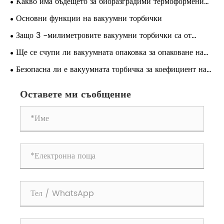
Какво има бъдещето за биоразградими термоформени
продукти и максимизиране на срока на годност
филми
Основни функции на вакуумни торбички
Защо 3 -милиметровите вакуумни торбички са от
решаващо значение за запазването на храната?
Ще се счупи ли вакуумната опаковка за опаковане на
храна?
Безопасна ли е вакуумната торбичка за коефициент на
храна за контакт с храна?
Оставете ми съобщение