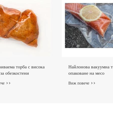
PA PE бариерна
PA PE коекструдирано
а торба
за термоформоване на
хранителни опаковки
ече >>
Виж повече >>