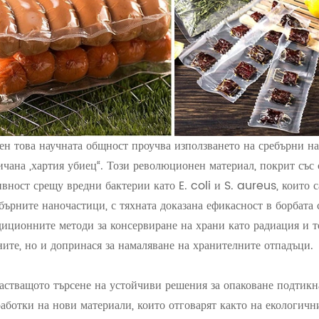
ен това научната общност проучва използването на сребърни на
ичана „хартия убиец“. Този революционен материал, покрит със
ивност срещу вредни бактерии като E. coli и S. aureus, които 
бърните наночастици, с тяхната доказана ефикасност в борбата 
диционните методи за консервиране на храни като радиация и т
ните, но и допринася за намаляване на хранителните отпадъци.
астващото търсене на устойчиви решения за опаковане подтикн
работки на нови материали, които отговарят както на екологичн