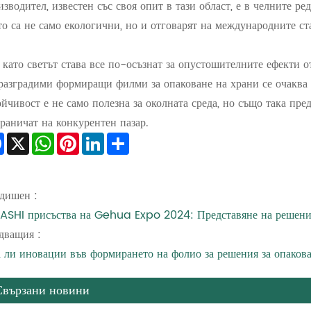
изводител, известен със своя опит в тази област, е в челните р
то са не само екологични, но и отговарят на международните ста
 като светът става все по-осъзнат за опустошителните ефекти о
разградими формиращи филми за опаковане на храни се очаква 
ойчивост е не само полезна за околната среда, но също така пр
граничат на конкурентен пазар.
Facebook
X
WhatsApp
Pinterest
LinkedIn
Share
дишен :
ASHI присъства на Gehua Expo 2024: Представяне на решения
дващия :
 ли иновации във формирането на фолио за решения за опаков
Свързани новини