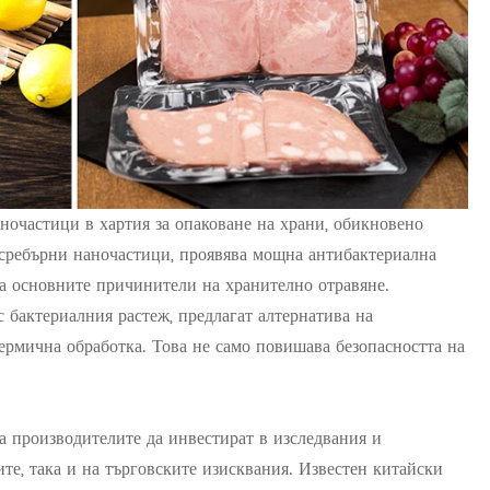
ночастици в хартия за опаковане на храни, обикновено
 сребърни наночастици, проявява мощна антибактериална
са основните причинители на хранително отравяне.
с бактериалния растеж, предлагат алтернатива на
ермична обработка. Това не само повишава безопасността на
а производителите да инвестират в изследвания и
ите, така и на търговските изисквания. Известен китайски