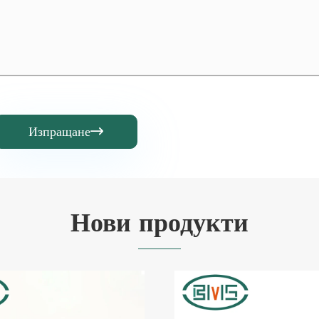
Изпращане

Нови продукти