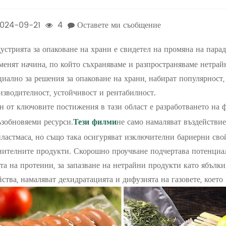
024-09-21
4
Оставете ми съобщение
устрията за опаковане на храни е свидетел на промяна на пара
менят начина, по който съхраняваме и разпространяваме нетрай
циално за решения за опаковане на храни, набират популярност,
изводителност, устойчивост и рентабилност.
н от ключовите постижения в тази област е разработването на ф
ъзобновяеми ресурси.
Тези филми
не само намаляват въздействие
пластмаса, но също така осигуряват изключителни бариерни свой
нителните продукти. Скорошно проучване подчертава потенциа
ата на протеини, за запазване на нетрайни продукти като ябълк
йства, намаляват дехидратацията и дифузията на газовете, кое