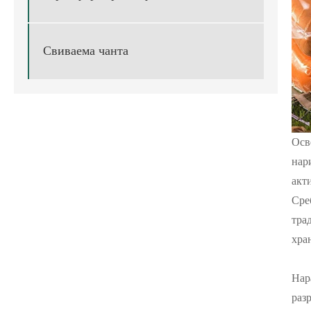
Свиваема чанта
Осв
нар
акт
Сре
тра
хра
Нар
раз