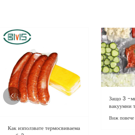

Каква е опаковката на
Как изп