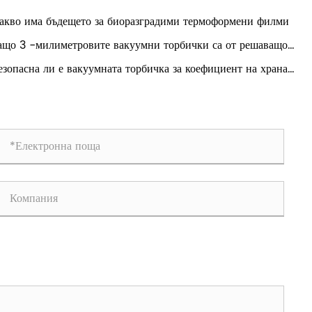
акво има бъдещето за биоразградими термоформени филми
ащо 3 -милиметровите вакуумни торбички са от решаващо
чение за запазването на храната?
езопасна ли е вакуумната торбичка за коефициент на храна
контакт с храна?