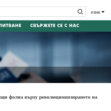
език
Slovenský Jazyk
ПИТВАНЕ
СВЪРЖЕТЕ СЕ С НАС
ащи фолиа върху революционизирането на