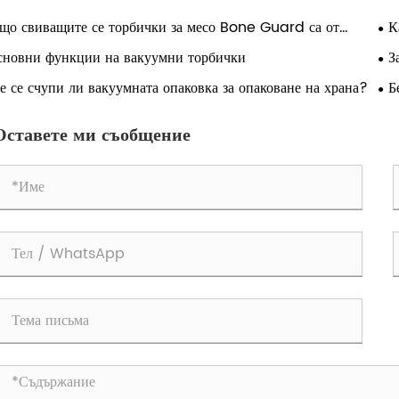
що свиващите се торбички за месо Bone Guard са от
К
ествено значение за защита на първокласни месни продукти
сновни функции на вакуумни торбички
З
аксимизиране на срока на годност
зна
 се счупи ли вакуумната опаковка за опаковане на храна?
Б
за 
Оставете ми съобщение