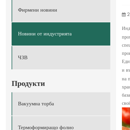
Фирмени новини
2
Инд
Новини от индустрията
про
спе
про
ЧЗВ
Еди
и в
на 
Продукти
хра
баз
сво
Вакуумна торба
Термоформиращо фолио