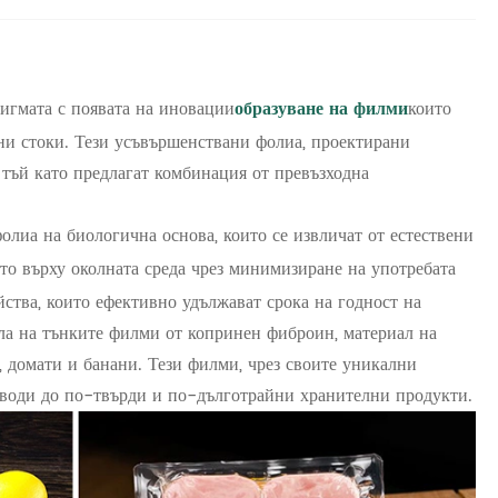
дигмата с появата на иновации
образуване на филми
които
ни стоки. Тези усъвършенствани фолиа, проектирани
 тъй като предлагат комбинация от превъзходна
олиа на биологична основа, които се извличат от естествени
то върху околната среда чрез минимизиране на употребата
ства, които ефективно удължават срока на годност на
ла на тънките филми от копринен фиброин, материал на
и, домати и банани. Тези филми, чрез своите уникални
то води до по-твърди и по-дълготрайни хранителни продукти.