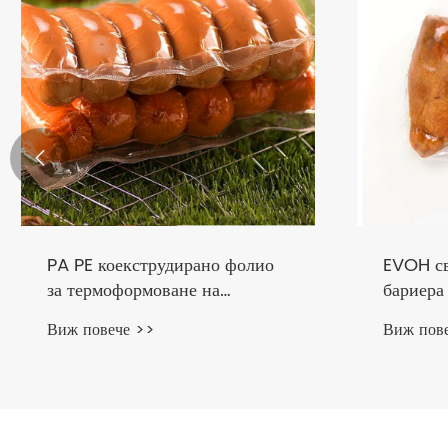

Прозрачна бариерна свиваема
Цветна 
торба
свиваем
Виж повече >>
Виж пов