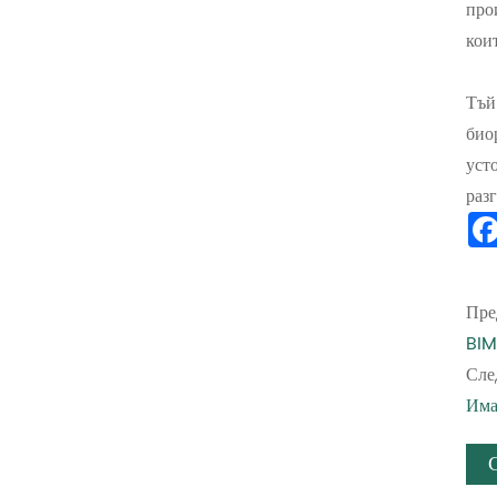
про
кои
Тъй
био
уст
раз
Пре
BIM
Сле
Има