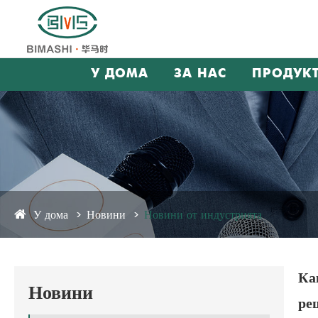
У ДОМА
ЗА НАС
ПРОДУК
У дома
Новини
Новини от индустрията
Ка
Новини
ре