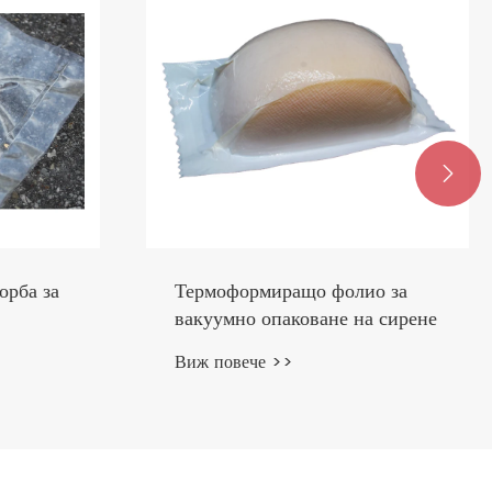

 фолио
EVOH свиваема торба с висока
бариера за обезкостени
Виж повече >>