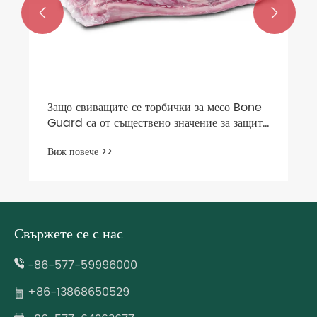


Защо свиващите се торбички за месо Bone
Guard са от съществено значение за защита
на първокласни месни продукти и
Виж повече >>
максимизиране на срока на годност
Свържете се с нас
-86-577-59996000
+86-13868650529