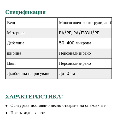
Спецификация
Вещ
Многослоен коекструдиран ба
Материал
PA/PE; PA/EVOH/PE
Дебелина
50-400 микрона
ширина
Персонализирано
Цвят
Персонализирано
Дълбочина на рисуване
До 10 см
ХАРАКТЕРИСТИКА:
● Осигурява постоянно лесно отваряне на опаковките
● Превъзходна яснота