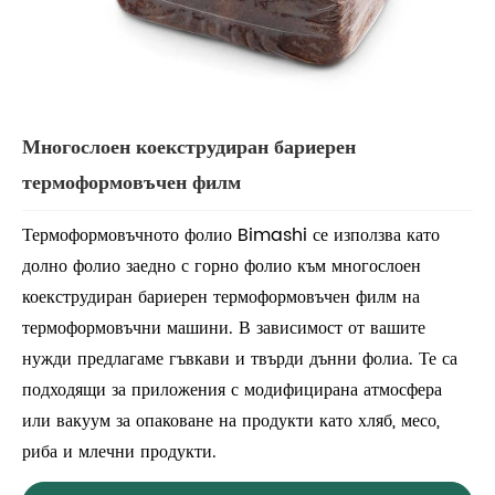
Многослоен коекструдиран бариерен
термоформовъчен филм
Термоформовъчното фолио Bimashi се използва като
долно фолио заедно с горно фолио към многослоен
коекструдиран бариерен термоформовъчен филм на
термоформовъчни машини. В зависимост от вашите
нужди предлагаме гъвкави и твърди дънни фолиа. Те са
подходящи за приложения с модифицирана атмосфера
или вакуум за опаковане на продукти като хляб, месо,
риба и млечни продукти.