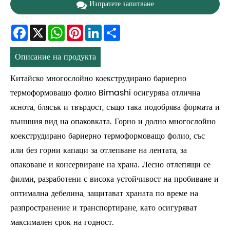
Изпратете запитване
Facebook
X
WhatsApp
Pinterest
LinkedIn
Share
Описание на продукта
Китайско многослойно коекструдирано бариерно
термоформоващо фолио Bimashi осигурява отлична
яснота, блясък и твърдост, също така подобрява формата и
външния вид на опаковката. Горно и долно многослойно
коекструдирано бариерно термоформоващо фолио, със
или без горни капаци за отлепване на лентата, за
опаковане и консервиране на храна. Лесно отлепящи се
филми, разработени с висока устойчивост на пробиване и
оптимална дебелина, защитават храната по време на
разпространение и транспортиране, като осигуряват
максимален срок на годност.