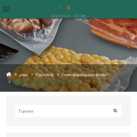
У дома
Продукти
Термоформиращо фолио
Бариерен термоформовъчен филм