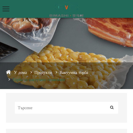
У дома
Продукти
Вакуумна торба
Торба за вакуумно опаковане