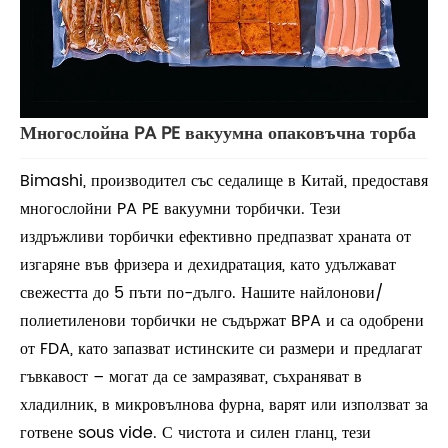
Многослойна PA PE вакуумна опаковъчна торба
Bimashi, производител със седалище в Китай, предоставя
многослойни PA PE вакуумни торбички. Тези
издръжливи торбички ефективно предпазват храната от
изгаряне във фризера и дехидратация, като удължават
свежестта до 5 пъти по-дълго. Нашите найлонови/
полиетиленови торбички не съдържат BPA и са одобрени
от FDA, като запазват истинските си размери и предлагат
гъвкавост – могат да се замразяват, съхраняват в
хладилник, в микровълнова фурна, варят или използват за
готвене sous vide. С чистота и силен гланц, тези