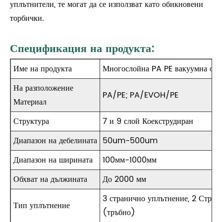
уплътнители, те могат да се използват като обикновени
торбички.
Спецификация на продукта:
Име на продукта
Многослойна PA PE вакуумна опа
На разположение
PA/PE; PA/EVOH/PE
Материал
Структура
7 и 9 слой Коекструдиран
Диапазон на дебелината
50um-500um
Диапазон на ширината
100мм-1000мм
Обхват на дължината
До 2000 мм
3 странично уплътнение, 2 Стран
Тип уплътнение
(тръбно)