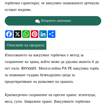
торбички гарантират, че вакуумно опакованите артикули
остават видими.
Изпратете запитване
Facebook
X
WhatsApp
Pinterest
LinkedIn
Share
Описание на продукта
Използването на вакуумни торбички е метод за
съхранение на храна, който може да удължи живота й до
пет пъти. Bimashi Многослойна PA PE вакуумна торба
за опаковане създава безвъздушна среда за
предотвратяване на разваляне на храната.
Краткосрочно съхранение на пресни храни: зеленчуци,
меса, супи. Замразени храни: Вакуумните торбички