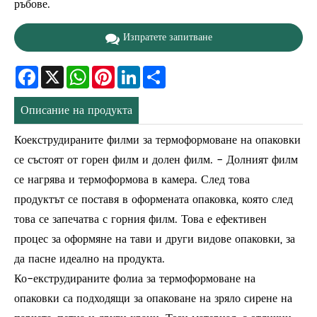
ръбове.
Изпратете запитване
Facebook
X
WhatsApp
Pinterest
LinkedIn
Share
Описание на продукта
Коекструдираните филми за термоформоване на опаковки
се състоят от горен филм и долен филм. - Долният филм
се нагрява и термоформова в камера. След това
продуктът се поставя в оформената опаковка, която след
това се запечатва с горния филм. Това е ефективен
процес за оформяне на тави и други видове опаковки, за
да пасне идеално на продукта.
Ко-екструдираните фолиа за термоформоване на
опаковки са подходящи за опаковане на зряло сирене на