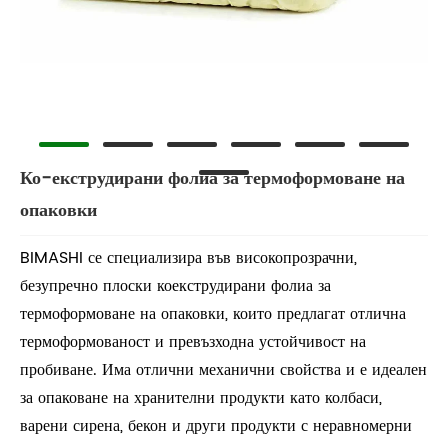
Ко-екструдирани фолиа за термоформоване на
опаковки
BIMASHI се специализира във високопрозрачни,
безупречно плоски коекструдирани фолиа за
термоформоване на опаковки, които предлагат отлична
термоформованост и превъзходна устойчивост на
пробиване. Има отлични механични свойства и е идеален
за опаковане на хранителни продукти като колбаси,
варени сирена, бекон и други продукти с неравномерни