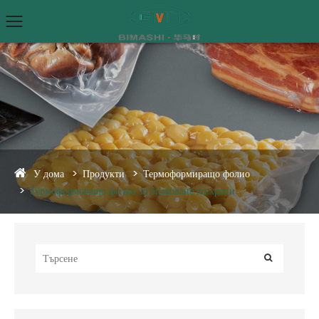
У дома
Продукти
Термоформиращо фолио
Термоформоващо фолио за опаковане на храни