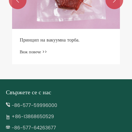


Принцип на вакуумна торба.
Виж повече >>
Свържете се с нас
-86-577-59996000
+86-13868650529
-86-577-64263677