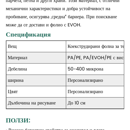
парчета, петна и други храни. Този материал, с отлични
механични характеристики и добра устойчивост на
пробиване, осигурява „средна“ бариера. При поискване
може да се достави и фолио с EVOH.
Спецификация
Вещ
Коекструдирани фолиа за тер
Материал
PA/PE, PA/EVOH/PE с висока 
Дебелина
50-400 микрона
ширина
Персонализирано
Цвят
Персонализирано
Дълбочина на рисуване
До 10 см
ПОЛЗИ: